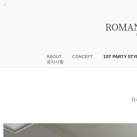
ABOUT
CONCEPT
1ST PARTY STY
공지사항
프