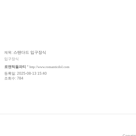
스탠다드 입구장식
제목:
입구장식
로맨틱돌파티
*
http://www.romanticdol.com
등록일: 2025-08-13 15:40
조회수: 784