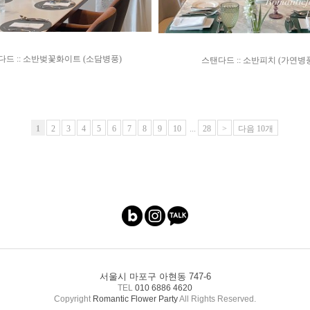
다드 :: 소반벚꽃화이트 (소담병풍)
스탠다드 :: 소반피치 (가연병
1
2
3
4
5
6
7
8
9
10
...
28
>
다음 10개
서울시 마포구 아현동 747-6
TEL
010 6886 4620
Copyright
Romantic Flower Party
All Rights Reserved.