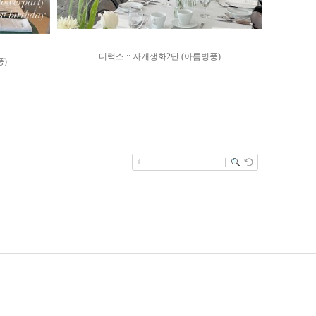
디럭스 :: 자개생화2단 (아름병풍)
풍)