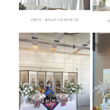
스탠다드 :: 숲속노리 소반 화이트그린
프