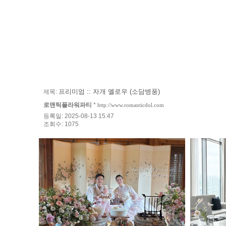
프리미엄 :: 자개 옐로우 (소담병풍)
제목:
로맨틱플라워파티
*
http://www.romanticdol.com
등록일: 2025-08-13 15:47
조회수: 1075