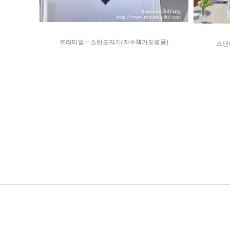
프리미엄 :: 소반도자기(자수책가도병풍)
스탠