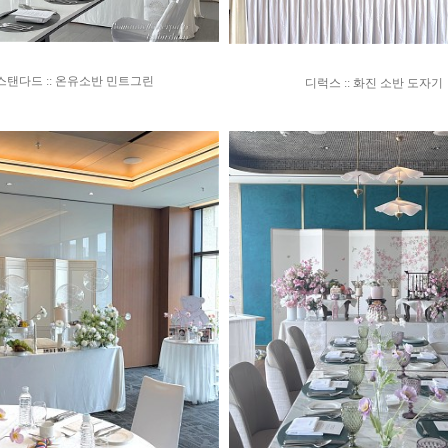
스탠다드 :: 온유소반 민트그린
디럭스 :: 화진 소반 도자기