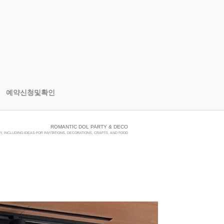
예약신청및확인
ROMANTIC DOL PARTY & DECO
, INCLUDING IDEAS FOR INVITATIONS, DECORATIONS, CRAFTS, AND FOOD