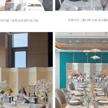
스탠다드 :: 꽃나래 소반 파스
리미엄 :: 온유소반 화이트그린