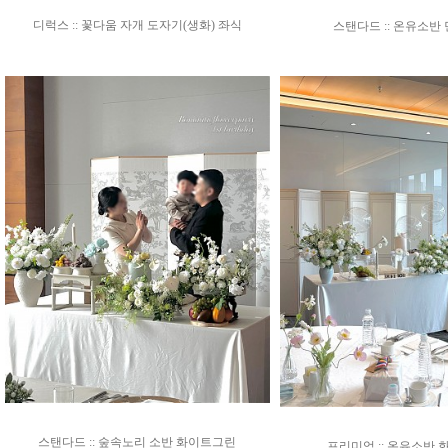
디럭스 :: 꽃다움 자개 도자기(생화) 좌식
스탠다드 :: 온유소반
스탠다드 :: 숲속노리 소반 화이트그린
프리미엄 :: 온유소반