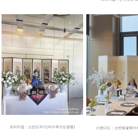
프리미엄 :: 소반도자기(자수책가도병풍)
스탠다드 :: 소반벚꽃화이