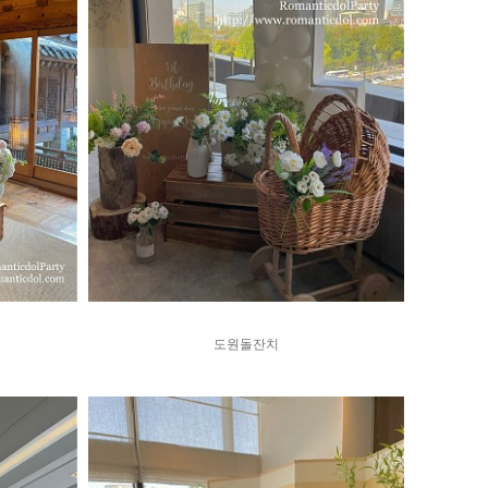
도원돌잔치