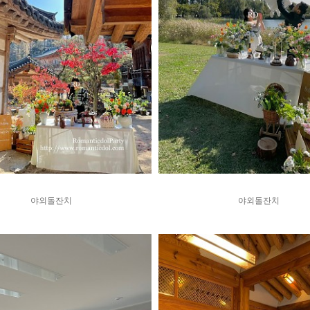
야외돌잔치
야외돌잔치