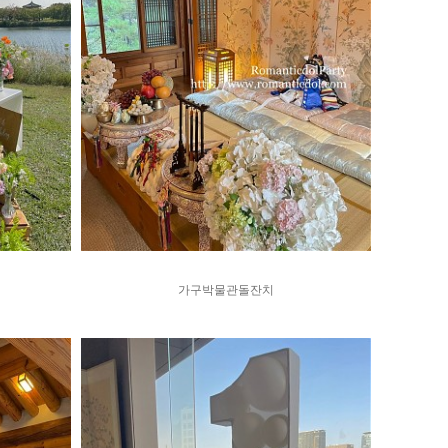
가구박물관돌잔치