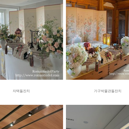
자택돌잔치
가구박물관돌잔치