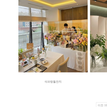
석파랑돌잔치
이전 1