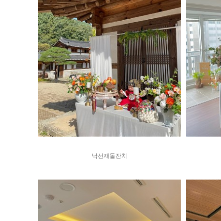
낙선재돌잔치