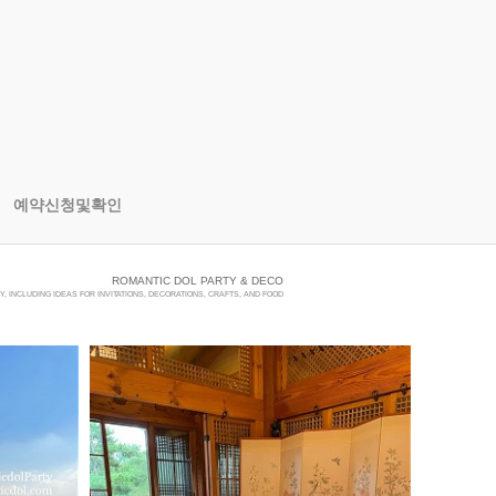
예약신청및확인
ROMANTIC DOL PARTY & DECO
, INCLUDING IDEAS FOR INVITATIONS, DECORATIONS, CRAFTS, AND FOOD