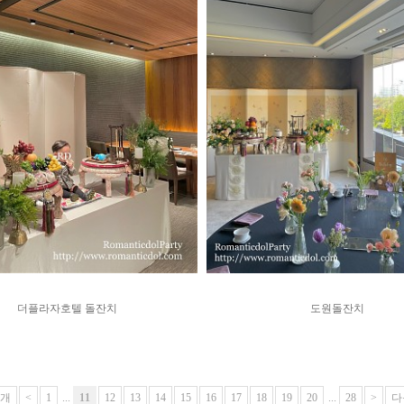
더플라자호텔 돌잔치
도원돌잔치
0개
<
1
...
11
12
13
14
15
16
17
18
19
20
...
28
>
다