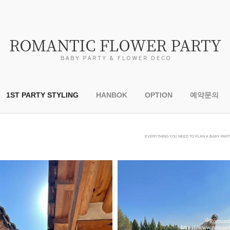
1ST PARTY STYLING
HANBOK
OPTION
예약문의
EVERYTHING YOU NEED TO PLAN A BABY PARTY