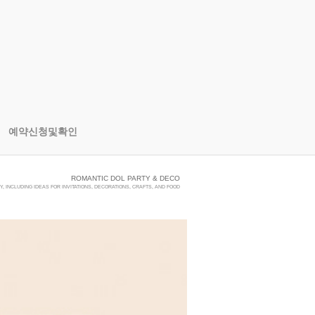
예약신청및확인
ROMANTIC DOL PARTY & DECO
, INCLUDING IDEAS FOR INVITATIONS, DECORATIONS, CRAFTS, AND FOOD