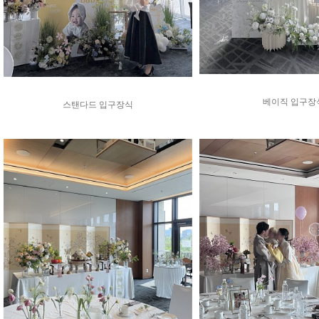
베이직 입구장
스탠다드 입구장식