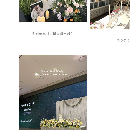
웨딩포토테이블및입구장식
웨딩단