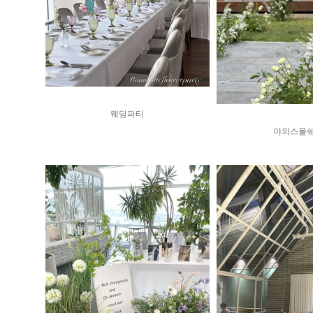
웨딩파티
야외스몰